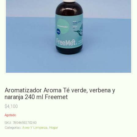
Aromatizador Aroma Té verde, verbena y
naranja 240 ml Freemet
$
4,100
Agotado
SKU:
7804659270240
Categorías:
Aseo Y Limpieza
,
Hogar