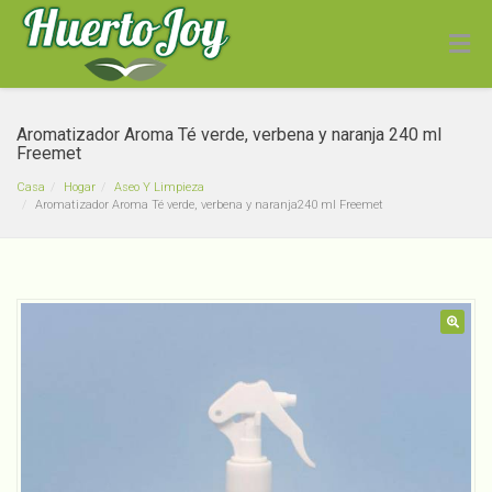
Aromatizador Aroma Té verde, verbena y naranja 240 ml
Freemet
Casa
Hogar
Aseo Y Limpieza
Aromatizador Aroma Té verde, verbena y naranja240 ml Freemet
Dominó Grande Juguete
Didáctico Madera
🔍
Transportes
$
7,000
+
ADD