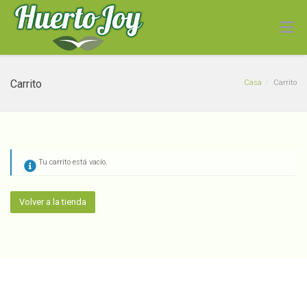
Carrito
Casa
Carrito
Tu carrito está vacío.
Manzanas Verde
Volver a la tienda
Convencionales Kilo
$
1,690
+
ADD