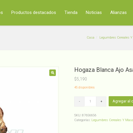
os
Productos destacados
Tienda
Noticias
Alianzas
Casa
Legumbres Cereales 
Hogaza Blanca Ajo As
🔍
$
5,190
45 disponibles
Hogaza
Agregar al c
Blanca
Ajo
Asado
SKU:
87656656
al
Categorías:
Legumbres Cereales Y Mas
Olivo
De