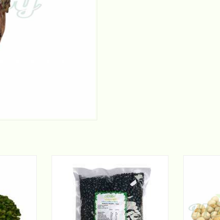
La
Masa
Madre
900g
cantidad