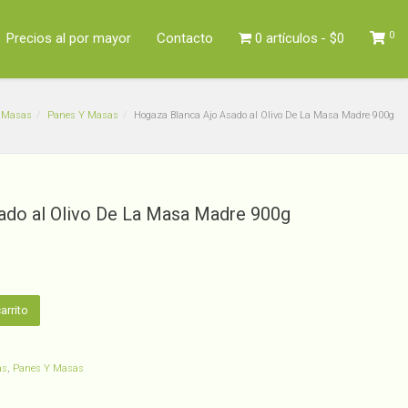
0
Precios al por mayor
Contacto
0 artículos
$0
Y Masas
Panes Y Masas
Hogaza Blanca Ajo Asado al Olivo De La Masa Madre 900g
ado al Olivo De La Masa Madre 900g
arrito
as
,
Panes Y Masas