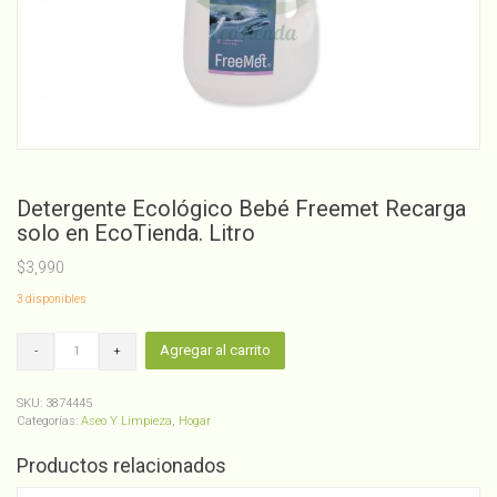
Detergente Ecológico Bebé Freemet Recarga
solo en EcoTienda. Litro
$
3,990
3 disponibles
Detergente
Agregar al carrito
Ecológico
Bebé
Freemet
SKU:
3874445
Recarga
Categorías:
Aseo Y Limpieza
,
Hogar
solo
en
Productos relacionados
EcoTienda.