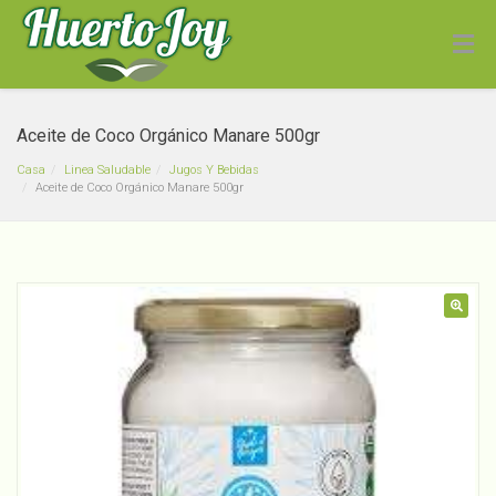
Aceite de Coco Orgánico Manare 500gr
Casa
Linea Saludable
Jugos Y Bebidas
Aceite de Coco Orgánico Manare 500gr
Lavalozas Aroma
🔍
Mandarina Freemet 500ml
Recarga en EcoTienda
$
2,050
+
ADD