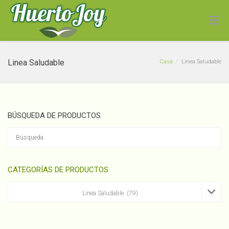
Linea Saludable
Casa
Linea Saludable
BÚSQUEDA DE PRODUCTOS
Hogaza Integral
00g
Multisemilla La Masa Madre
900g
CATEGORÍAS DE PRODUCTOS
$
4,900
+
ADD

Linea Saludable (79)
×