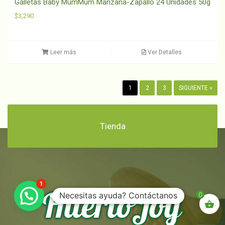
Galletas Baby MumMum Manzana-Zapallo 24 Unidades 50g
$
3,290
Leer más
Ver Detalles
1
2
3
SIGUIENTE »
Tienda
1
Necesitas ayuda? Contáctanos
0