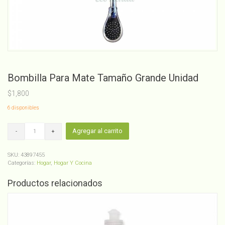
Bombilla Para Mate Tamaño Grande Unidad
$
1,800
6 disponibles
Bombilla
Agregar al carrito
Para
Mate
Tamaño
SKU:
43897455
Grande
Categorías:
Hogar
,
Hogar Y Cocina
Unidad
cantidad
Productos relacionados