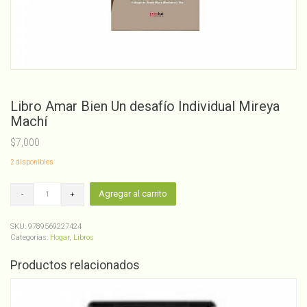
Libro Amar Bien Un desafío Individual Mireya
Machí
$
7,000
2 disponibles
Libro
Agregar al carrito
Amar
Bien
Un
SKU:
9789569227424
desafío
Categorías:
Hogar
,
Libros
Individual
Mireya
Productos relacionados
Machí
cantidad