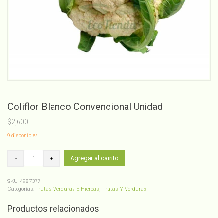
Coliflor Blanco Convencional Unidad
$
2,600
9 disponibles
Coliflor
Agregar al carrito
Blanco
Convencional
Unidad
SKU:
4987377
cantidad
Categorías:
Frutas Verduras E Hierbas
,
Frutas Y Verduras
Productos relacionados