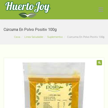
Cúrcuma En Polvo Positiv 100g
Casa
Linea Saludable
Suplementos
Cúrcuma En Polvo Positiv 100g
Polen 100g Positiv" Polen
🔍
de Abeja"
$
4,800
+
ADD