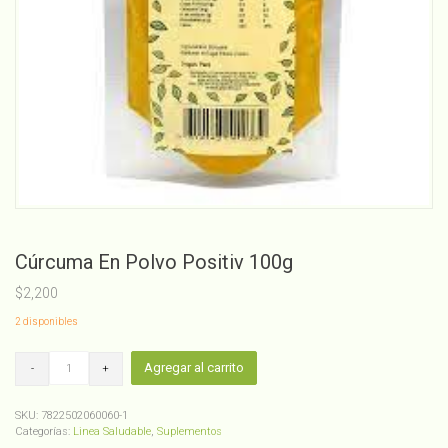
Cúrcuma En Polvo Positiv 100g
$
2,200
2 disponibles
Cúrcuma
Agregar al carrito
En
Polvo
Positiv
SKU:
7822502060060-1
100g
Categorías:
Linea Saludable
,
Suplementos