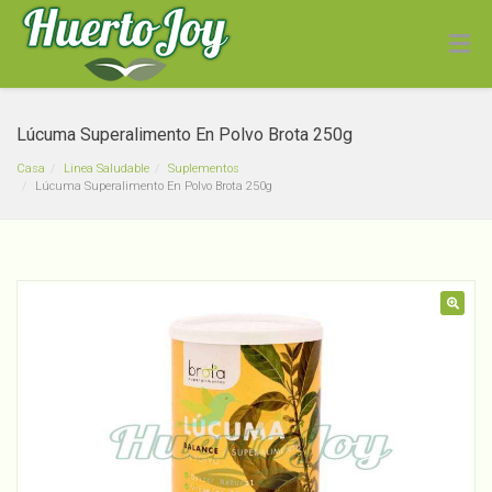
Lúcuma Superalimento En Polvo Brota 250g
Casa
Linea Saludable
Suplementos
Lúcuma Superalimento En Polvo Brota 250g
Dominó Grande Juguete
🔍
Didáctico Madera
Transportes
$
7,000
+
ADD