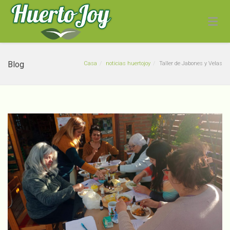
Blog
Casa
noticias huertojoy
Taller de Jabones y Velas
Pepinos Ensalada
Convencionales
$
890
+
ADD