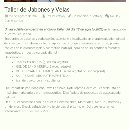
Taller de Jabones y Velas
29 de Agosto de 2023
Por
huertojoy
En
noticias huertojoy
No Hay
Comentarios
Un agradable compartir en el Curso Taller del día 12 de agosto 2023,
en la terraza de
nuestra EcoTienda.
Encuentro de saberes y elaboración, experiencia focalizada en el auto cuidado natural
del cuerpo con un diseño integral aplicando principios aromaterapeuticos, pilares
básicos de la aromaterapia y cosmética natural, para darle un sentido diferente y
terapéutico, a nuestro cuidado diario!
Elaboramos:
JABÓN EN BARRA (glicerina vegetal)
GEL DE BAÑO HERBAL(Bio-degradable)
VELA ORGÁNICA HUMECTANTE (cera vegetal de uso corporal)
SAL DE MAR AROMATERAPEUTICA
(sal de uso corporal y exfoliante)
Fue impartido por Macarena Pozo Espínola, Naturópata Holística, especialista en
medicina herbolaria y aromaterapeutica. Diseñadora de productos de autocuidado
natural.
En el Taller contamos con las cuatro Elaboraciones, Materiales, Manual, Recetas y
un delicioso Snack saludable. No te pierdas el próximo en Octubre, estaremos
informando en nuestras RRSS