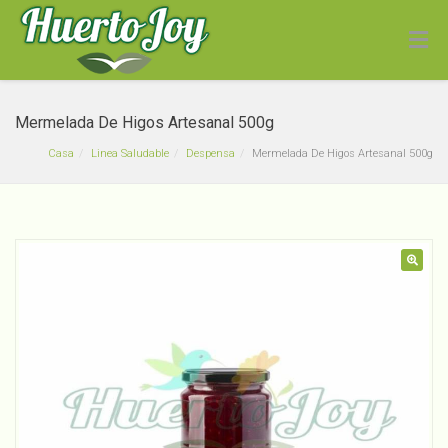
Mermelada De Higos Artesanal 500g
Casa
Linea Saludable
Despensa
Mermelada De Higos Artesanal 500g
Pepinos Ensalada
🔍
Convencionales
$
890
+
ADD