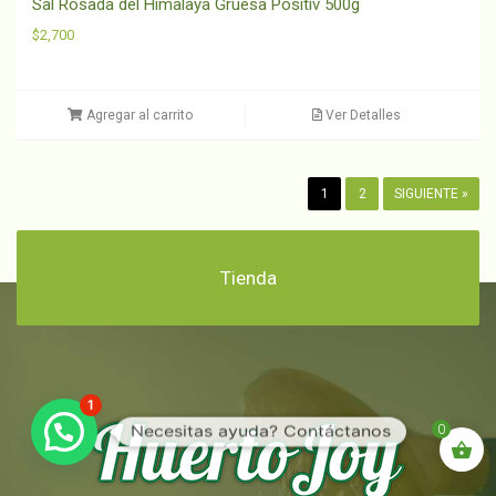
Sal Rosada del Himalaya Gruesa Positiv 500g
$
2,700
Agregar al carrito
Ver Detalles
1
2
SIGUIENTE »
Tienda
1
Necesitas ayuda? Contáctanos
0