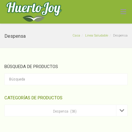
Despensa
Casa
Linea Saludable
Despensa
BÚSQUEDA DE PRODUCTOS
Ciboulette Convencional
Atado
$
1,100
CATEGORÍAS DE PRODUCTOS
+
ADD

Despensa (38)
×