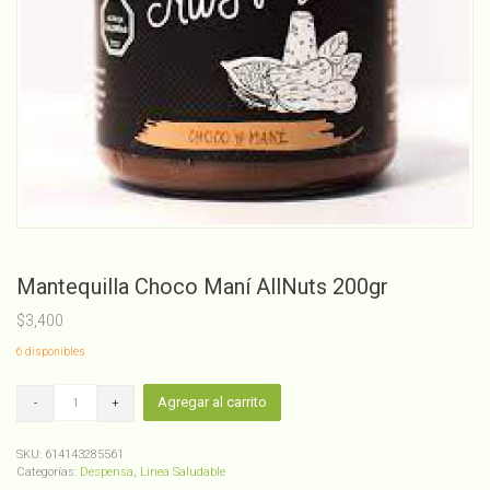
Mantequilla Choco Maní AllNuts 200gr
$
3,400
6 disponibles
Mantequilla
Agregar al carrito
Choco
Maní
AllNuts
SKU:
614143285561
200gr
Categorías:
Despensa
,
Linea Saludable