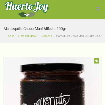
Mantequilla Choco Maní AllNuts 200gr
Casa
Linea Saludable
Despensa
Mantequilla Choco Maní AllNuts 200gr
Hogaza Tradicional Semi
🔍
Integral La Masa Madre
900g
$
4,590
+
ADD